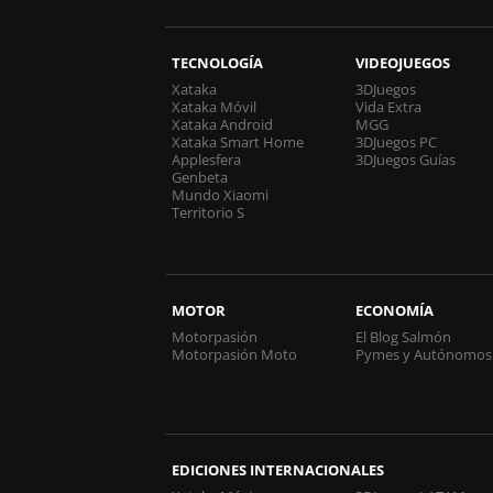
TECNOLOGÍA
VIDEOJUEGOS
Xataka
3DJuegos
Xataka Móvil
Vida Extra
Xataka Android
MGG
Xataka Smart Home
3DJuegos PC
Applesfera
3DJuegos Guías
Genbeta
Mundo Xiaomi
Territorio S
MOTOR
ECONOMÍA
Motorpasión
El Blog Salmón
Motorpasión Moto
Pymes y Autónomos
EDICIONES INTERNACIONALES