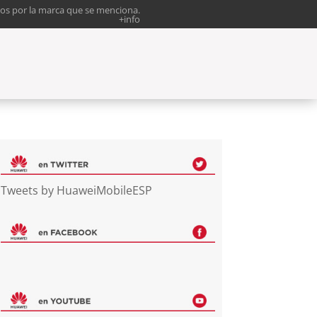
os por la marca que se menciona.
+info
Tweets by HuaweiMobileESP