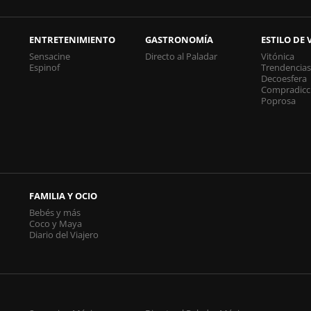
ENTRETENIMIENTO
GASTRONOMÍA
ESTILO DE 
Sensacine
Directo al Paladar
Vitónica
Espinof
Trendencia
Decoesfera
Compradicc
Poprosa
FAMILIA Y OCIO
Bebés y más
Coco y Maya
Diario del Viajero