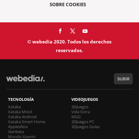
SOBRE COOKIES
© webedia 2020. Todos los derechos
reservados.
SUBIR
TECNOLOGÍA
VIDEOJUEGOS
Xataka
3DJuegos
Xataka Móvil
Vida Extra
Xataka Android
MGG
Xataka Smart Home
3DJuegos PC
Applesfera
3DJuegos Guías
Genbeta
Mundo Xiaomi