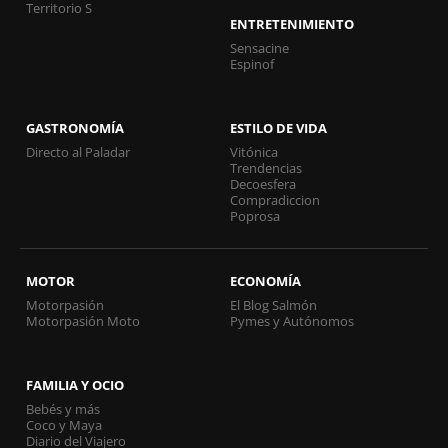
Territorio S
ENTRETENIMIENTO
Sensacine
Espinof
GASTRONOMÍA
ESTILO DE VIDA
Directo al Paladar
Vitónica
Trendencias
Decoesfera
Compradiccion
Poprosa
MOTOR
ECONOMÍA
Motorpasión
El Blog Salmón
Motorpasión Moto
Pymes y Autónomos
FAMILIA Y OCIO
Bebés y más
Coco y Maya
Diario del Viajero