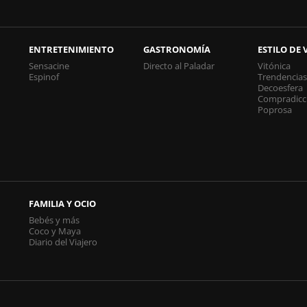
ENTRETENIMIENTO
GASTRONOMÍA
ESTILO DE 
Sensacine
Directo al Paladar
Vitónica
Espinof
Trendencia
Decoesfera
Compradicc
Poprosa
FAMILIA Y OCIO
Bebés y más
Coco y Maya
Diario del Viajero