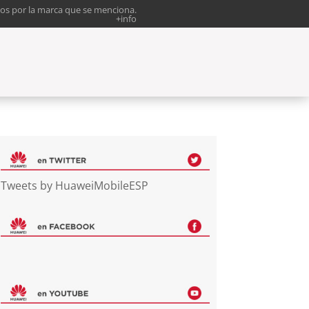
os por la marca que se menciona.
+info
Tweets by HuaweiMobileESP