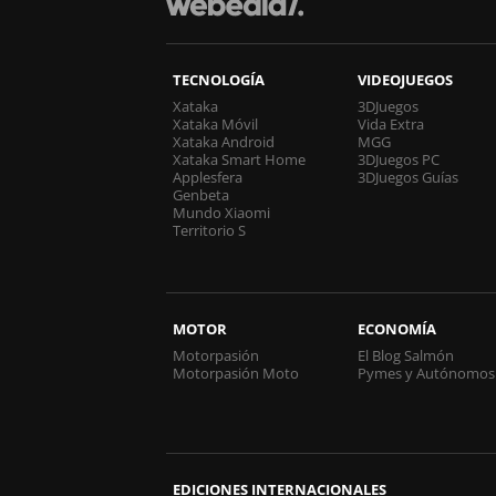
TECNOLOGÍA
VIDEOJUEGOS
Xataka
3DJuegos
Xataka Móvil
Vida Extra
Xataka Android
MGG
Xataka Smart Home
3DJuegos PC
Applesfera
3DJuegos Guías
Genbeta
Mundo Xiaomi
Territorio S
MOTOR
ECONOMÍA
Motorpasión
El Blog Salmón
Motorpasión Moto
Pymes y Autónomos
EDICIONES INTERNACIONALES