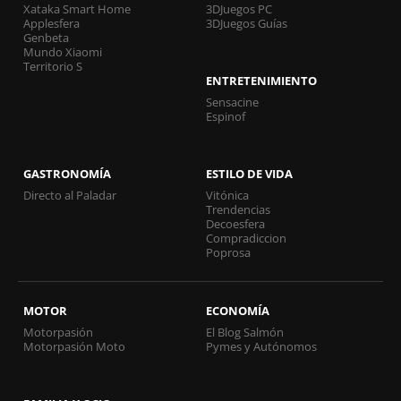
Xataka Smart Home
3DJuegos PC
Applesfera
3DJuegos Guías
Genbeta
Mundo Xiaomi
Territorio S
ENTRETENIMIENTO
Sensacine
Espinof
GASTRONOMÍA
ESTILO DE VIDA
Directo al Paladar
Vitónica
Trendencias
Decoesfera
Compradiccion
Poprosa
MOTOR
ECONOMÍA
Motorpasión
El Blog Salmón
Motorpasión Moto
Pymes y Autónomos