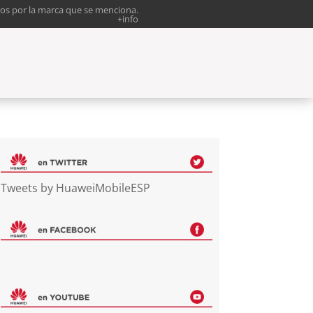
os por la marca que se menciona.
+info
Tweets by HuaweiMobileESP