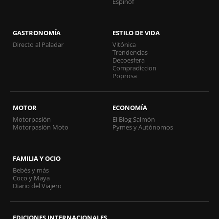
Espinof
GASTRONOMÍA
ESTILO DE VIDA
Directo al Paladar
Vitónica
Trendencias
Decoesfera
Compradiccion
Poprosa
MOTOR
ECONOMÍA
Motorpasión
El Blog Salmón
Motorpasión Moto
Pymes y Autónomos
FAMILIA Y OCIO
Bebés y más
Coco y Maya
Diario del Viajero
EDICIONES INTERNACIONALES