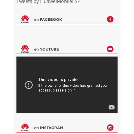
Tweets by HuaweiMobileESP