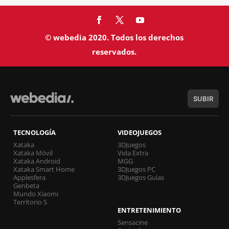
© webedia 2020. Todos los derechos
reservados.
SUBIR
TECNOLOGÍA
VIDEOJUEGOS
Xataka
3DJuegos
Xataka Móvil
Vida Extra
Xataka Android
MGG
Xataka Smart Home
3DJuegos PC
Applesfera
3DJuegos Guías
Genbeta
Mundo Xiaomi
Territorio S
ENTRETENIMIENTO
Sensacine