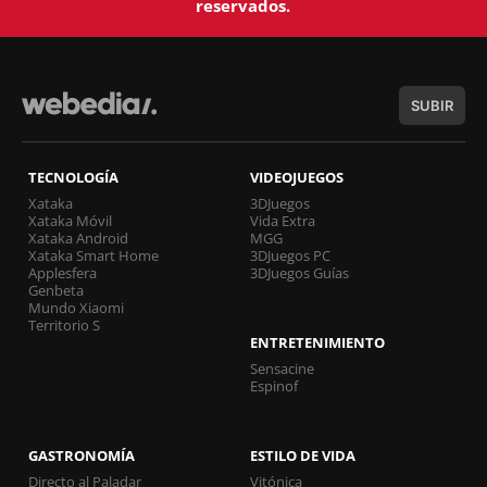
reservados.
SUBIR
TECNOLOGÍA
VIDEOJUEGOS
Xataka
3DJuegos
Xataka Móvil
Vida Extra
Xataka Android
MGG
Xataka Smart Home
3DJuegos PC
Applesfera
3DJuegos Guías
Genbeta
Mundo Xiaomi
Territorio S
ENTRETENIMIENTO
Sensacine
Espinof
GASTRONOMÍA
ESTILO DE VIDA
Directo al Paladar
Vitónica