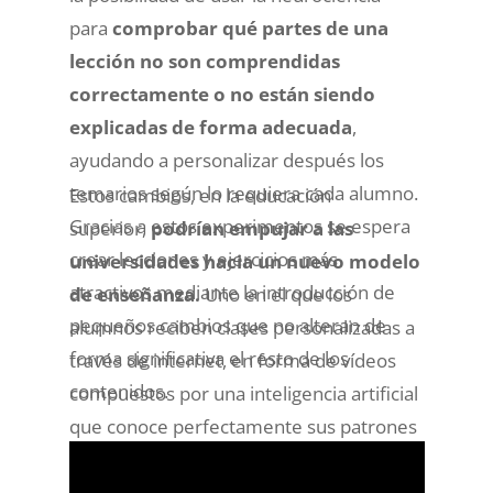
para
comprobar qué partes de una
lección no son comprendidas
correctamente o no están siendo
explicadas de forma adecuada
,
ayudando a personalizar después los
temarios según lo requiera cada alumno.
Estos cambios, en la educación
Gracias a estos experimentos se espera
superior,
podrían empujar a las
crear lecciones y ejercicios más
universidades hacia un nuevo modelo
atractivos mediante la introducción de
de enseñanza.
Uno en el que los
pequeños cambios que no alteran de
alumnos reciben clases personalizadas a
forma significativa el resto de los
través de internet, en forma de vídeos
contenidos.
compuestos por una inteligencia artificial
que conoce perfectamente sus patrones
de atención y nivel académico, y acude
después al centro no para seguir