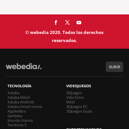
© webedia 2020. Todos los derechos
reservados.
SUBIR
TECNOLOGÍA
VIDEOJUEGOS
Xataka
3DJuegos
Xataka Móvil
Vida Extra
Xataka Android
MGG
Xataka Smart Home
3DJuegos PC
Applesfera
3DJuegos Guías
Genbeta
Mundo Xiaomi
Territorio S