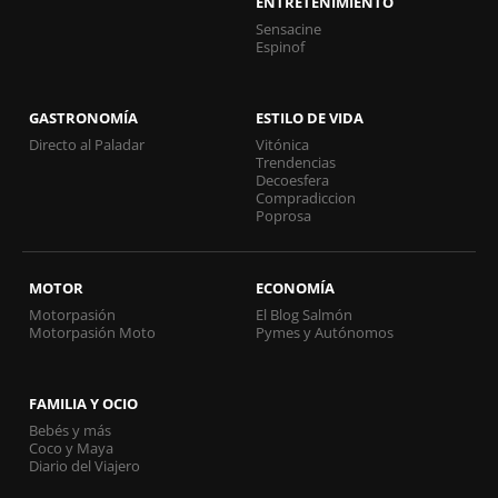
ENTRETENIMIENTO
Sensacine
Espinof
GASTRONOMÍA
ESTILO DE VIDA
Directo al Paladar
Vitónica
Trendencias
Decoesfera
Compradiccion
Poprosa
MOTOR
ECONOMÍA
Motorpasión
El Blog Salmón
Motorpasión Moto
Pymes y Autónomos
FAMILIA Y OCIO
Bebés y más
Coco y Maya
Diario del Viajero