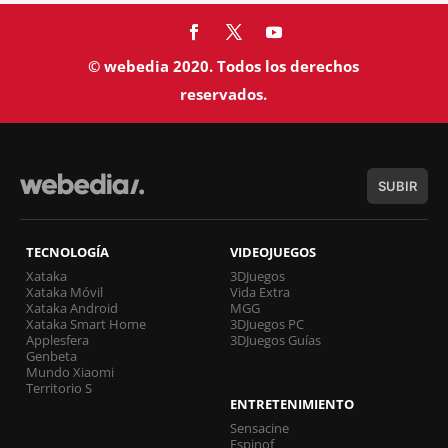
© webedia 2020. Todos los derechos
reservados.
SUBIR
TECNOLOGÍA
VIDEOJUEGOS
Xataka
3DJuegos
Xataka Móvil
Vida Extra
Xataka Android
MGG
Xataka Smart Home
3DJuegos PC
Applesfera
3DJuegos Guías
Genbeta
Mundo Xiaomi
Territorio S
ENTRETENIMIENTO
Sensacine
Espinof