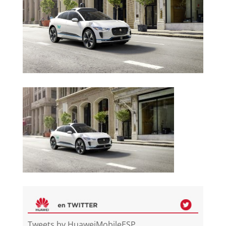
Tweets by HuaweiMobileESP