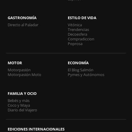
GASTRONOMÍA
ESTILO DE VIDA
Directo al Paladar
Vitónica
Trendencias
Decoesfera
Compradiccion
Poprosa
MOTOR
ECONOMÍA
Motorpasión
El Blog Salmón
Motorpasión Moto
Pymes y Autónomos
FAMILIA Y OCIO
Bebés y más
Coco y Maya
Diario del Viajero
EDICIONES INTERNACIONALES