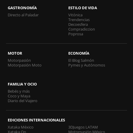
GASTRONOMÍA
ESTILO DE VIDA
Directo al Paladar
Vitónica
Trendencias
Decoesfera
Compradiccion
Poprosa
MOTOR
ECONOMÍA
Motorpasión
El Blog Salmón
Motorpasión Moto
Pymes y Autónomos
FAMILIA Y OCIO
Bebés y más
Coco y Maya
Diario del Viajero
EDICIONES INTERNACIONALES
Xataka México
3DJuegos LATAM
Xataka On
Motorpasión México