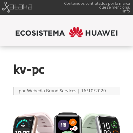
Contenidos contratados por la marca
que se menciona.
+info
kv-pc
por
Webedia Brand Services
|
16/10/2020