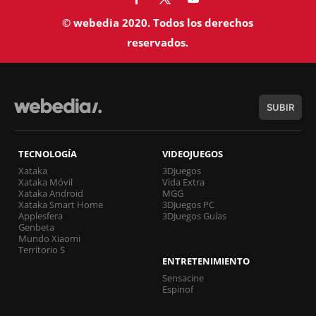
© webedia 2020. Todos los derechos
reservados.
SUBIR
TECNOLOGÍA
VIDEOJUEGOS
Xataka
3DJuegos
Xataka Móvil
Vida Extra
Xataka Android
MGG
Xataka Smart Home
3DJuegos PC
Applesfera
3DJuegos Guías
Genbeta
Mundo Xiaomi
Territorio S
ENTRETENIMIENTO
Sensacine
Espinof