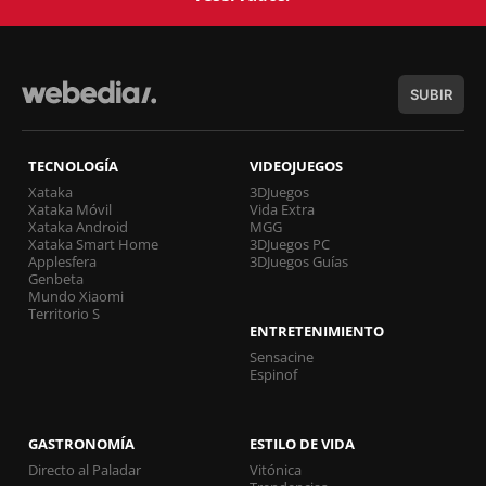
SUBIR
TECNOLOGÍA
VIDEOJUEGOS
Xataka
3DJuegos
Xataka Móvil
Vida Extra
Xataka Android
MGG
Xataka Smart Home
3DJuegos PC
Applesfera
3DJuegos Guías
Genbeta
Mundo Xiaomi
Territorio S
ENTRETENIMIENTO
Sensacine
Espinof
GASTRONOMÍA
ESTILO DE VIDA
Directo al Paladar
Vitónica