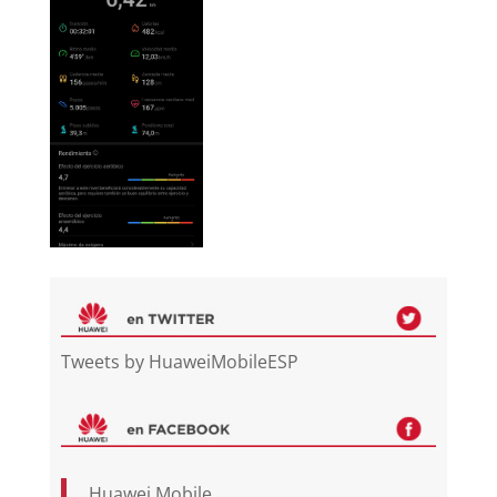
Tweets by HuaweiMobileESP
Huawei Mobile