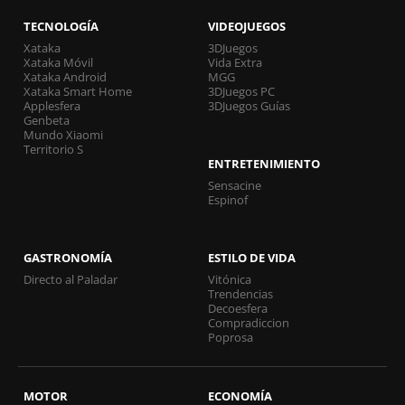
TECNOLOGÍA
VIDEOJUEGOS
Xataka
3DJuegos
Xataka Móvil
Vida Extra
Xataka Android
MGG
Xataka Smart Home
3DJuegos PC
Applesfera
3DJuegos Guías
Genbeta
Mundo Xiaomi
Territorio S
ENTRETENIMIENTO
Sensacine
Espinof
GASTRONOMÍA
ESTILO DE VIDA
Directo al Paladar
Vitónica
Trendencias
Decoesfera
Compradiccion
Poprosa
MOTOR
ECONOMÍA