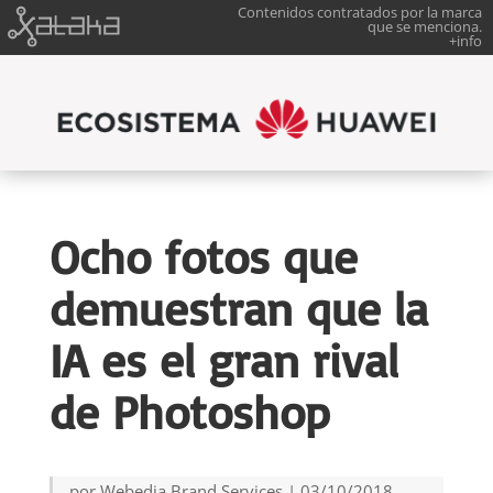
Contenidos contratados por la marca
que se menciona.
+info
Ocho fotos que
demuestran que la
IA es el gran rival
de Photoshop
por
Webedia Brand Services
|
03/10/2018