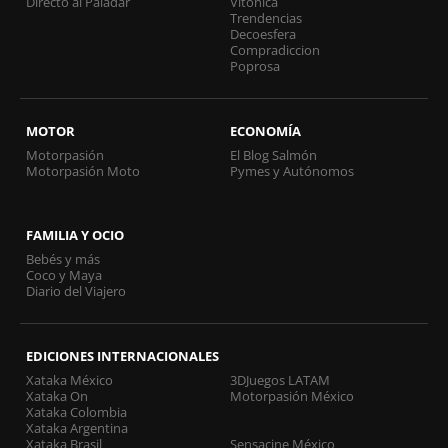
Directo al Paladar
Vitónica
Trendencias
Decoesfera
Compradiccion
Poprosa
MOTOR
ECONOMÍA
Motorpasión
El Blog Salmón
Motorpasión Moto
Pymes y Autónomos
FAMILIA Y OCIO
Bebés y más
Coco y Maya
Diario del Viajero
EDICIONES INTERNACIONALES
Xataka México
3DJuegos LATAM
Xataka On
Motorpasión México
Xataka Colombia
Xataka Argentina
Xataka Brasil
Sensacine México