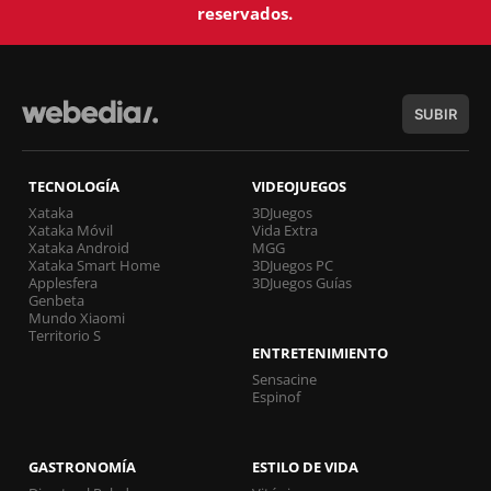
reservados.
SUBIR
TECNOLOGÍA
VIDEOJUEGOS
Xataka
3DJuegos
Xataka Móvil
Vida Extra
Xataka Android
MGG
Xataka Smart Home
3DJuegos PC
Applesfera
3DJuegos Guías
Genbeta
Mundo Xiaomi
Territorio S
ENTRETENIMIENTO
Sensacine
Espinof
GASTRONOMÍA
ESTILO DE VIDA