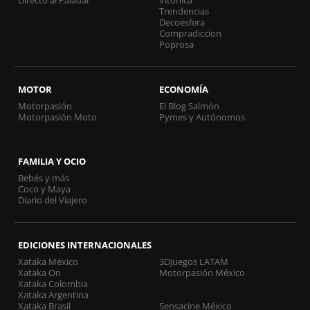
Directo al Paladar
Vitónica
Trendencias
Decoesfera
Compradiccion
Poprosa
MOTOR
ECONOMÍA
Motorpasión
El Blog Salmón
Motorpasión Moto
Pymes y Autónomos
FAMILIA Y OCIO
Bebés y más
Coco y Maya
Diario del Viajero
EDICIONES INTERNACIONALES
Xataka México
3DJuegos LATAM
Xataka On
Motorpasión México
Xataka Colombia
Xataka Argentina
Xataka Brasil
Sensacine México