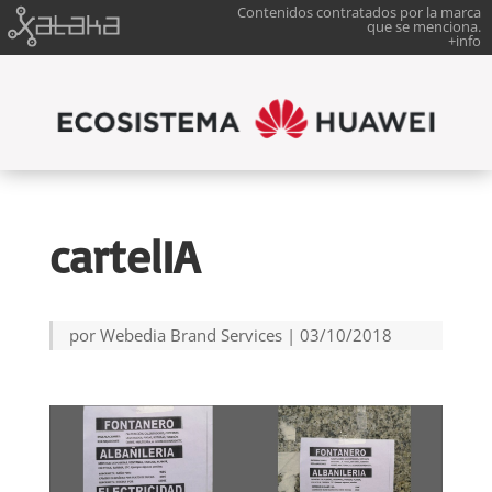
Contenidos contratados por la marca
que se menciona.
+info
cartelIA
por
Webedia Brand Services
|
03/10/2018