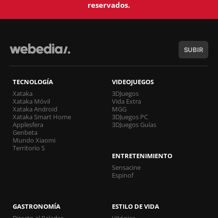
reservados.
SUBIR
TECNOLOGÍA
VIDEOJUEGOS
Xataka
3DJuegos
Xataka Móvil
Vida Extra
Xataka Android
MGG
Xataka Smart Home
3DJuegos PC
Applesfera
3DJuegos Guías
Genbeta
Mundo Xiaomi
Territorio S
ENTRETENIMIENTO
Sensacine
Espinof
GASTRONOMÍA
ESTILO DE VIDA