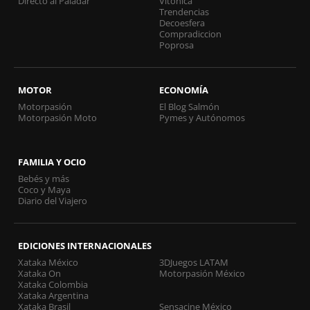
Directo al Paladar
Vitónica
Trendencias
Decoesfera
Compradiccion
Poprosa
MOTOR
ECONOMÍA
Motorpasión
El Blog Salmón
Motorpasión Moto
Pymes y Autónomos
FAMILIA Y OCIO
Bebés y más
Coco y Maya
Diario del Viajero
EDICIONES INTERNACIONALES
Xataka México
3DJuegos LATAM
Xataka On
Motorpasión México
Xataka Colombia
Xataka Argentina
Xataka Brasil
Sensacine México