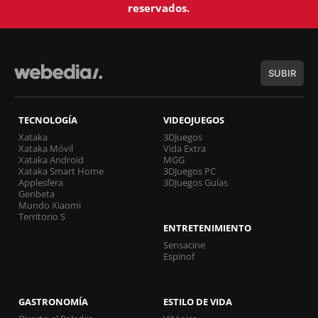
reservados.
SUBIR
TECNOLOGÍA
VIDEOJUEGOS
Xataka
3DJuegos
Xataka Móvil
Vida Extra
Xataka Android
MGG
Xataka Smart Home
3DJuegos PC
Applesfera
3DJuegos Guías
Genbeta
Mundo Xiaomi
Territorio S
ENTRETENIMIENTO
Sensacine
Espinof
GASTRONOMÍA
ESTILO DE VIDA