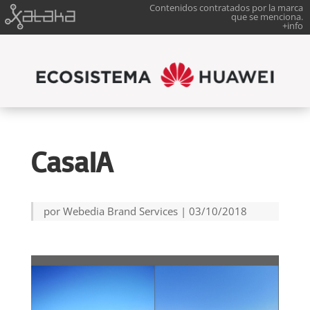
Contenidos contratados por la marca
que se menciona.
+info
CasaIA
por
Webedia Brand Services
|
03/10/2018