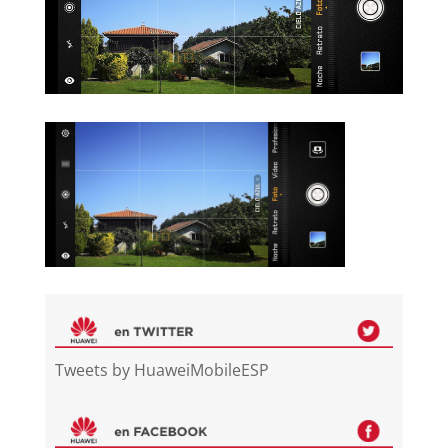
Tweets by HuaweiMobileESP