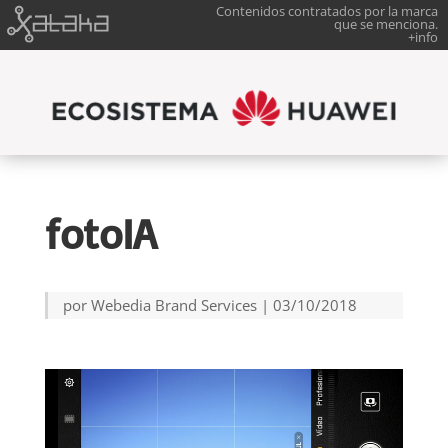
Contenidos contratados por la marca
que se menciona.
+info
fotoIA
por
Webedia Brand Services
|
03/10/2018