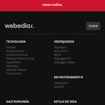
reservados.
SUBIR
TECNOLOGÍA
VIDEOJUEGOS
Xataka
3DJuegos
Xataka Móvil
Vida Extra
Xataka Android
MGG
Xataka Smart Home
3DJuegos PC
Applesfera
3DJuegos Guías
Genbeta
Mundo Xiaomi
Territorio S
ENTRETENIMIENTO
Sensacine
Espinof
GASTRONOMÍA
ESTILO DE VIDA