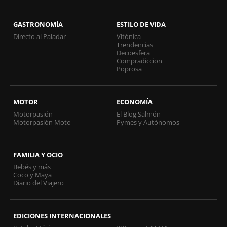
GASTRONOMÍA
ESTILO DE VIDA
Directo al Paladar
Vitónica
Trendencias
Decoesfera
Compradiccion
Poprosa
MOTOR
ECONOMÍA
Motorpasión
El Blog Salmón
Motorpasión Moto
Pymes y Autónomos
FAMILIA Y OCIO
Bebés y más
Coco y Maya
Diario del Viajero
EDICIONES INTERNACIONALES