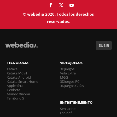
© webedia 2020. Todos los derechos
reservados.
SUBIR
TECNOLOGÍA
VIDEOJUEGOS
Xataka
3DJuegos
Xataka Móvil
Vida Extra
Xataka Android
MGG
Xataka Smart Home
3DJuegos PC
Applesfera
3DJuegos Guías
Genbeta
Mundo Xiaomi
Territorio S
ENTRETENIMIENTO
Sensacine
Espinof