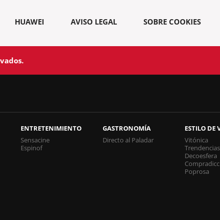
HUAWEI
AVISO LEGAL
SOBRE COOKIES
rvados.
ENTRETENIMIENTO
GASTRONOMÍA
ESTILO DE 
Sensacine
Directo al Paladar
Vitónica
Espinof
Trendencia
Decoesfera
Compradicc
Poprosa