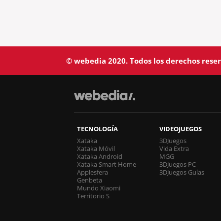
© webedia 2020. Todos los derechos rese
TECNOLOGÍA
VIDEOJUEGOS
Xataka
3DJuegos
Xataka Móvil
Vida Extra
Xataka Android
MGG
Xataka Smart Home
3DJuegos PC
Applesfera
3DJuegos Guías
Genbeta
Mundo Xiaomi
Territorio S