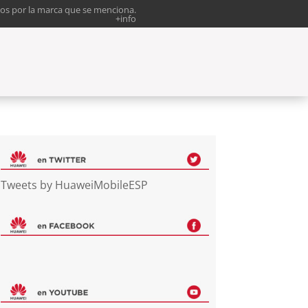
os por la marca que se menciona.
+info
Tweets by HuaweiMobileESP