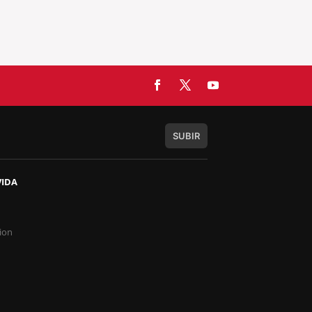
SUBIR
VIDA
s
ion