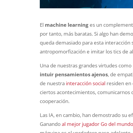
El
machine learning
es un complemento
por tanto, más baratas. Si algo han demo
queda demasiado para esta interacción s
antropomorfización e imitar los tics de a
Una de nuestras grandes virtudes como 
intuir pensamientos ajenos
, de empat
de nuestra
interacción social
residen en 
ciertos acontecimientos, comunicarnos co
cooperación.
Las IA, en cambio, han demostrado su e
Ganando
al mejor jugador Go del mund
máquina es el verdadero paso adelante