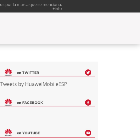
os por la marca que se menciona.
+info
Tweets by HuaweiMobileESP