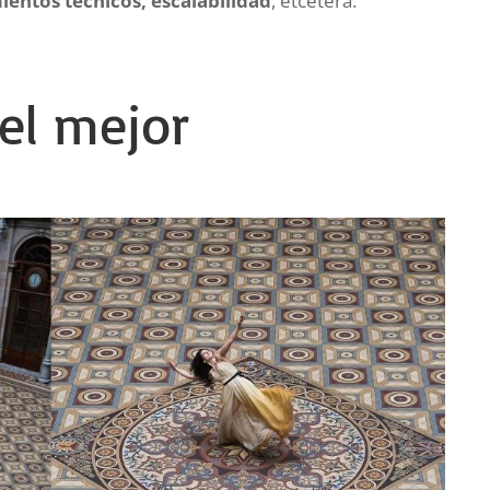
entos técnicos, escalabilidad
, etcétera.
el mejor