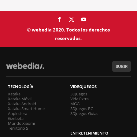
© webedia 2020. Todos los derechos
reservados.
SUBIR
TECNOLOGÍA
VIDEOJUEGOS
Xataka
3DJuegos
Xataka Móvil
Vida Extra
Xataka Android
MGG
Xataka Smart Home
3DJuegos PC
Applesfera
3DJuegos Guías
Genbeta
Mundo Xiaomi
Territorio S
ENTRETENIMIENTO