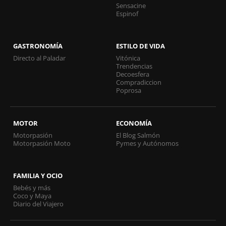
Sensacine
Espinof
GASTRONOMÍA
ESTILO DE VIDA
Directo al Paladar
Vitónica
Trendencias
Decoesfera
Compradiccion
Poprosa
MOTOR
ECONOMÍA
Motorpasión
El Blog Salmón
Motorpasión Moto
Pymes y Autónomos
FAMILIA Y OCIO
Bebés y más
Coco y Maya
Diario del Viajero