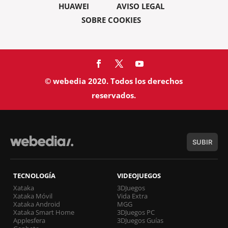
HUAWEI
AVISO LEGAL
SOBRE COOKIES
© webedia 2020. Todos los derechos
reservados.
SUBIR
TECNOLOGÍA
VIDEOJUEGOS
Xataka
3DJuegos
Xataka Móvil
Vida Extra
Xataka Android
MGG
Xataka Smart Home
3DJuegos PC
Applesfera
3DJuegos Guías