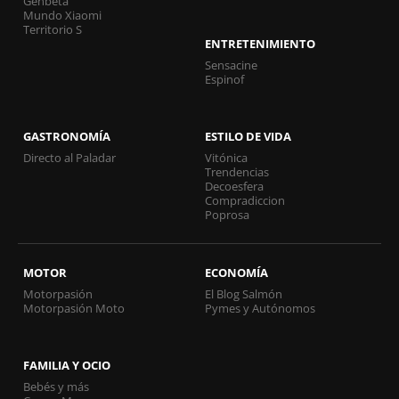
Genbeta
Mundo Xiaomi
Territorio S
ENTRETENIMIENTO
Sensacine
Espinof
GASTRONOMÍA
ESTILO DE VIDA
Directo al Paladar
Vitónica
Trendencias
Decoesfera
Compradiccion
Poprosa
MOTOR
ECONOMÍA
Motorpasión
El Blog Salmón
Motorpasión Moto
Pymes y Autónomos
FAMILIA Y OCIO
Bebés y más