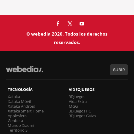
© webedia 2020. Todos los derechos
reservados.
SUBIR
TECNOLOGÍA
VIDEOJUEGOS
Xataka
3DJuegos
Xataka Móvil
Vida Extra
Xataka Android
MGG
Xataka Smart Home
3DJuegos PC
Applesfera
3DJuegos Guías
Genbeta
Mundo Xiaomi
Territorio S