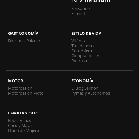
ENTRETENIMIENTO
Sensacine
Espinof
GASTRONOMÍA
ESTILO DE VIDA
Directo al Paladar
Vitónica
Trendencias
Decoesfera
Compradiccion
Poprosa
MOTOR
ECONOMÍA
Motorpasión
El Blog Salmón
Motorpasión Moto
Pymes y Autónomos
FAMILIA Y OCIO
Bebés y más
Coco y Maya
Diario del Viajero