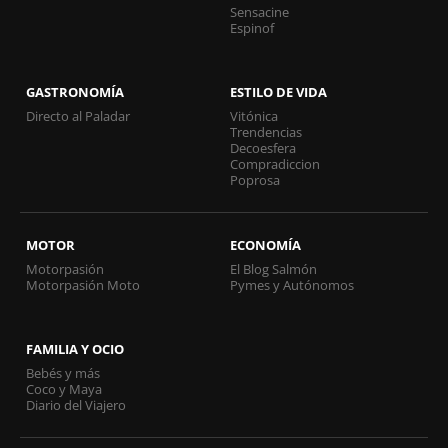
Sensacine
Espinof
GASTRONOMÍA
ESTILO DE VIDA
Directo al Paladar
Vitónica
Trendencias
Decoesfera
Compradiccion
Poprosa
MOTOR
ECONOMÍA
Motorpasión
El Blog Salmón
Motorpasión Moto
Pymes y Autónomos
FAMILIA Y OCIO
Bebés y más
Coco y Maya
Diario del Viajero