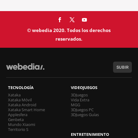
© webedia 2020. Todos los derechos
reservados.
SUBIR
TECNOLOGÍA
VIDEOJUEGOS
Xataka
3DJuegos
Xataka Móvil
Vida Extra
Xataka Android
MGG
Xataka Smart Home
3DJuegos PC
Applesfera
3DJuegos Guías
Genbeta
Mundo Xiaomi
Territorio S
ENTRETENIMIENTO