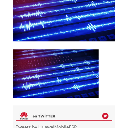
Tweets by HuaweiMobileESP