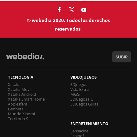
© webedia 2020. Todos los derechos
reservados.
SUBIR
TECNOLOGÍA
VIDEOJUEGOS
Xataka
3DJuegos
Xataka Móvil
Vida Extra
Xataka Android
MGG
Xataka Smart Home
3DJuegos PC
Applesfera
3DJuegos Guías
Genbeta
Mundo Xiaomi
Territorio S
ENTRETENIMIENTO
Sensacine
Espinof