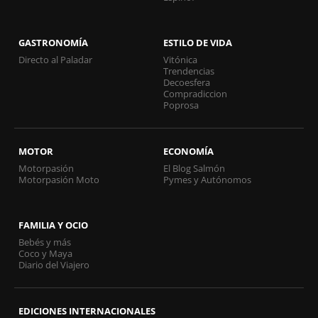
GASTRONOMÍA
ESTILO DE VIDA
Directo al Paladar
Vitónica
Trendencias
Decoesfera
Compradiccion
Poprosa
MOTOR
ECONOMÍA
Motorpasión
El Blog Salmón
Motorpasión Moto
Pymes y Autónomos
FAMILIA Y OCIO
Bebés y más
Coco y Maya
Diario del Viajero
EDICIONES INTERNACIONALES