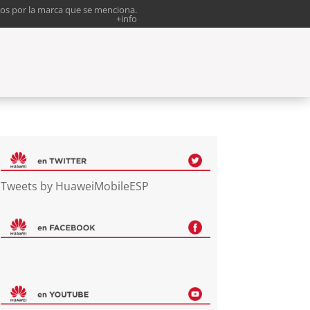
os por la marca que se menciona.
+info
Tweets by HuaweiMobileESP