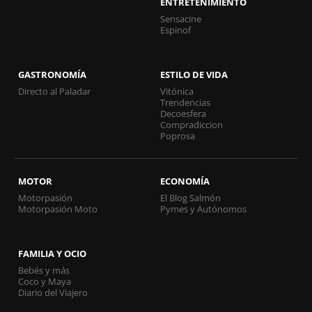
ENTRETENIMIENTO
Sensacine
Espinof
GASTRONOMÍA
ESTILO DE VIDA
Directo al Paladar
Vitónica
Trendencias
Decoesfera
Compradiccion
Poprosa
MOTOR
ECONOMÍA
Motorpasión
El Blog Salmón
Motorpasión Moto
Pymes y Autónomos
FAMILIA Y OCIO
Bebés y más
Coco y Maya
Diario del Viajero