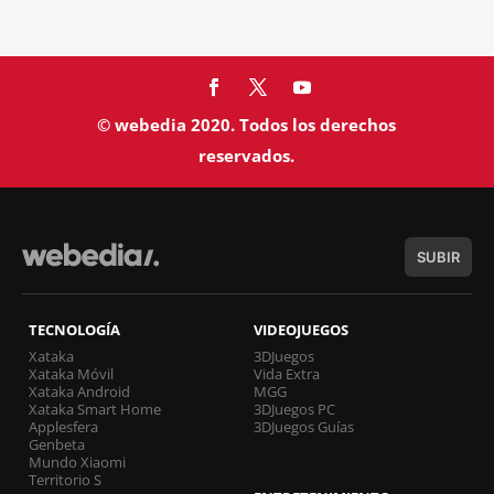
© webedia 2020. Todos los derechos
reservados.
SUBIR
TECNOLOGÍA
VIDEOJUEGOS
Xataka
3DJuegos
Xataka Móvil
Vida Extra
Xataka Android
MGG
Xataka Smart Home
3DJuegos PC
Applesfera
3DJuegos Guías
Genbeta
Mundo Xiaomi
Territorio S