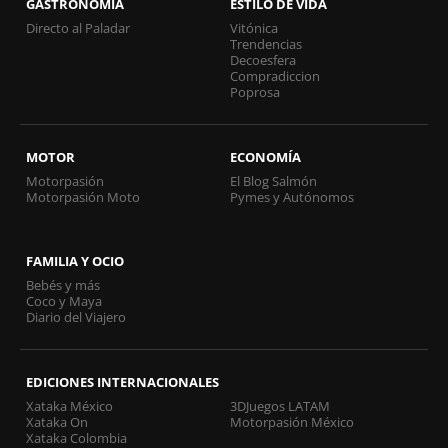
GASTRONOMÍA
ESTILO DE VIDA
Directo al Paladar
Vitónica
Trendencias
Decoesfera
Compradiccion
Poprosa
MOTOR
ECONOMÍA
Motorpasión
El Blog Salmón
Motorpasión Moto
Pymes y Autónomos
FAMILIA Y OCIO
Bebés y más
Coco y Maya
Diario del Viajero
EDICIONES INTERNACIONALES
Xataka México
3DJuegos LATAM
Xataka On
Motorpasión México
Xataka Colombia