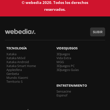
© webedia 2020. Todos los derechos
reservados.
SUBIR
TECNOLOGÍA
VIDEOJUEGOS
Xataka
3DJuegos
Xataka Móvil
Vida Extra
Xataka Android
MGG
Xataka Smart Home
3DJuegos PC
Applesfera
3DJuegos Guías
Genbeta
Mundo Xiaomi
Territorio S
ENTRETENIMIENTO
Sensacine
Espinof