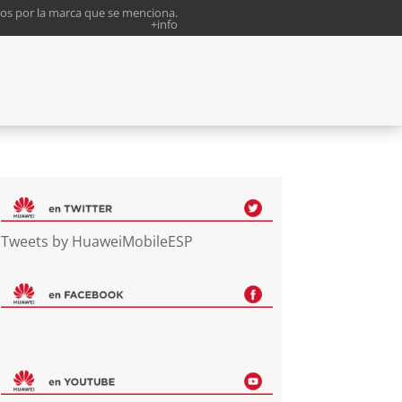
os por la marca que se menciona.
+info
Tweets by HuaweiMobileESP