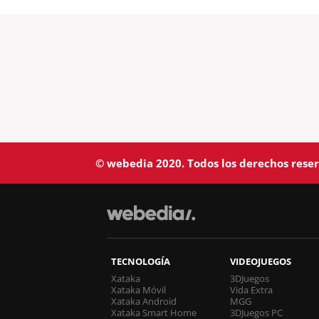
© webedia 2020. Todos los derechos rese
TECNOLOGÍA
VIDEOJUEGOS
Xataka
3DJuegos
Xataka Móvil
Vida Extra
Xataka Android
MGG
Xataka Smart Home
3DJuegos PC