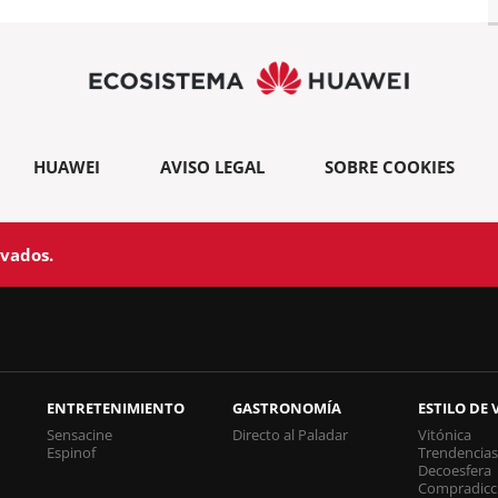
HUAWEI
AVISO LEGAL
SOBRE COOKIES
rvados.
ENTRETENIMIENTO
GASTRONOMÍA
ESTILO DE 
Sensacine
Directo al Paladar
Vitónica
Espinof
Trendencia
Decoesfera
Compradicc