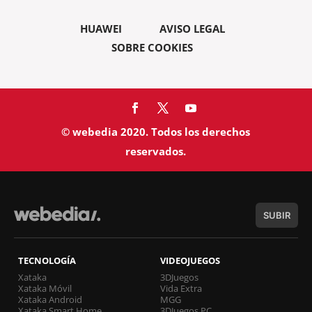
HUAWEI
AVISO LEGAL
SOBRE COOKIES
© webedia 2020. Todos los derechos
reservados.
SUBIR
TECNOLOGÍA
VIDEOJUEGOS
Xataka
3DJuegos
Xataka Móvil
Vida Extra
Xataka Android
MGG
Xataka Smart Home
3DJuegos PC