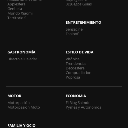
Applesfera
3DJuegos Guías
Genbeta
Mundo Xiaomi
Territorio S
ENTRETENIMIENTO
Sensacine
Espinof
GASTRONOMÍA
ESTILO DE VIDA
Directo al Paladar
Vitónica
Trendencias
Decoesfera
Compradiccion
Poprosa
MOTOR
ECONOMÍA
Motorpasión
El Blog Salmón
Motorpasión Moto
Pymes y Autónomos
FAMILIA Y OCIO