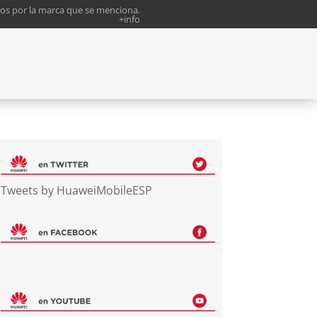
os por la marca que se menciona.
+info
Tweets by HuaweiMobileESP