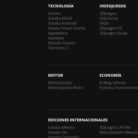
TECNOLOGÍA
VIDEOJUEGOS
Xataka
3DJuegos
Xataka Móvil
Vida Extra
Xataka Android
MGG
Xataka Smart Home
3DJuegos PC
Applesfera
3DJuegos Guías
Genbeta
Mundo Xiaomi
Territorio S
MOTOR
ECONOMÍA
Motorpasión
El Blog Salmón
Motorpasión Moto
Pymes y Autónomos
EDICIONES INTERNACIONALES
Xataka México
3DJuegos LATAM
Xataka On
Motorpasión México
Xataka Colombia