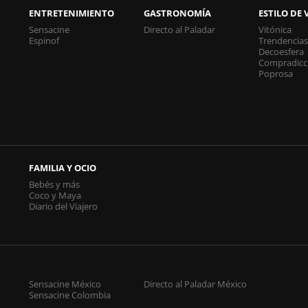
ENTRETENIMIENTO
GASTRONOMÍA
ESTILO DE 
Sensacine
Directo al Paladar
Vitónica
Espinof
Trendencia
Decoesfera
Compradicc
Poprosa
FAMILIA Y OCIO
Bebés y más
Coco y Maya
Diario del Viajero
Sensacine México
Directo al Paladar México
Sensacine Colombia