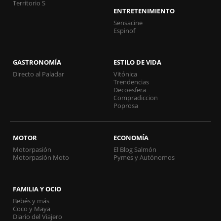
Territorio S
ENTRETENIMIENTO
Sensacine
Espinof
GASTRONOMÍA
ESTILO DE VIDA
Directo al Paladar
Vitónica
Trendencias
Decoesfera
Compradiccion
Poprosa
MOTOR
ECONOMÍA
Motorpasión
El Blog Salmón
Motorpasión Moto
Pymes y Autónomos
FAMILIA Y OCIO
Bebés y más
Coco y Maya
Diario del Viajero