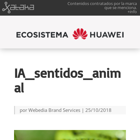
Contenidos contratados por la marca
que se menciona.
+info
IA_sentidos_anim
al
por
Webedia Brand Services
|
25/10/2018