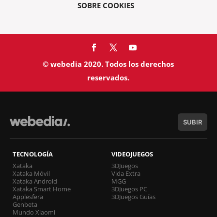
SOBRE COOKIES
© webedia 2020. Todos los derechos
reservados.
SUBIR
TECNOLOGÍA
VIDEOJUEGOS
Xataka
3DJuegos
Xataka Móvil
Vida Extra
Xataka Android
MGG
Xataka Smart Home
3DJuegos PC
Applesfera
3DJuegos Guías
Genbeta
Mundo Xiaomi