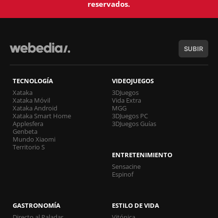
reservados.
SUBIR
TECNOLOGÍA
VIDEOJUEGOS
Xataka
3DJuegos
Xataka Móvil
Vida Extra
Xataka Android
MGG
Xataka Smart Home
3DJuegos PC
Applesfera
3DJuegos Guías
Genbeta
Mundo Xiaomi
Territorio S
ENTRETENIMIENTO
Sensacine
Espinof
GASTRONOMÍA
ESTILO DE VIDA
Directo al Paladar
Vitónica