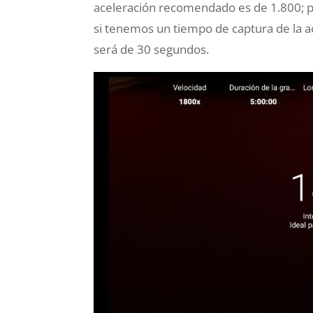
aceleración recomendado es de 1.800; pa
si tenemos un tiempo de captura de la ac
será de 30 segundos.