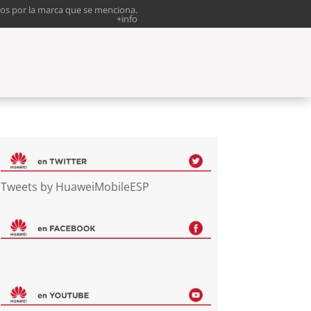
os por la marca que se menciona.
+info
Tweets by HuaweiMobileESP