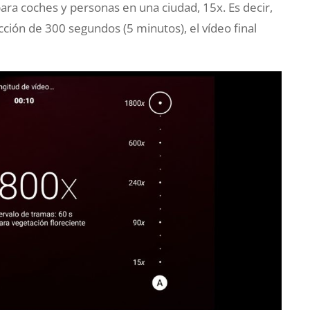
ra coches y personas en una ciudad, 15x. Es decir,
ción de 300 segundos (5 minutos), el vídeo final