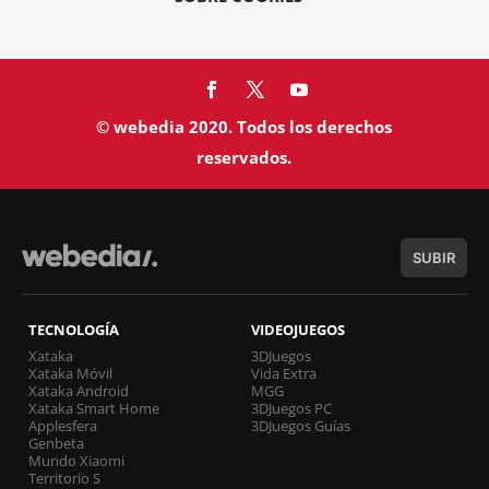
© webedia 2020. Todos los derechos
reservados.
SUBIR
TECNOLOGÍA
VIDEOJUEGOS
Xataka
3DJuegos
Xataka Móvil
Vida Extra
Xataka Android
MGG
Xataka Smart Home
3DJuegos PC
Applesfera
3DJuegos Guías
Genbeta
Mundo Xiaomi
Territorio S