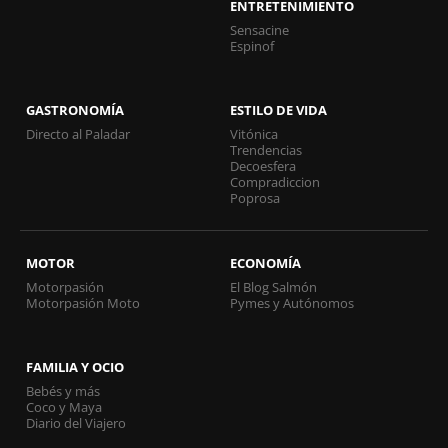
ENTRETENIMIENTO
Sensacine
Espinof
GASTRONOMÍA
ESTILO DE VIDA
Directo al Paladar
Vitónica
Trendencias
Decoesfera
Compradiccion
Poprosa
MOTOR
ECONOMÍA
Motorpasión
El Blog Salmón
Motorpasión Moto
Pymes y Autónomos
FAMILIA Y OCIO
Bebés y más
Coco y Maya
Diario del Viajero