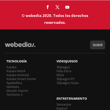
© webedia 2020. Todos los derechos
reservados.
SUBIR
TECNOLOGÍA
VIDEOJUEGOS
Xataka
3DJuegos
Xataka Móvil
Vida Extra
Xataka Android
MGG
Xataka Smart Home
3DJuegos PC
Applesfera
3DJuegos Guías
Genbeta
Mundo Xiaomi
Territorio S
ENTRETENIMIENTO
Sensacine
Espinof