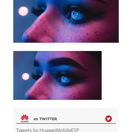
Tweets by HuaweiMobileESP