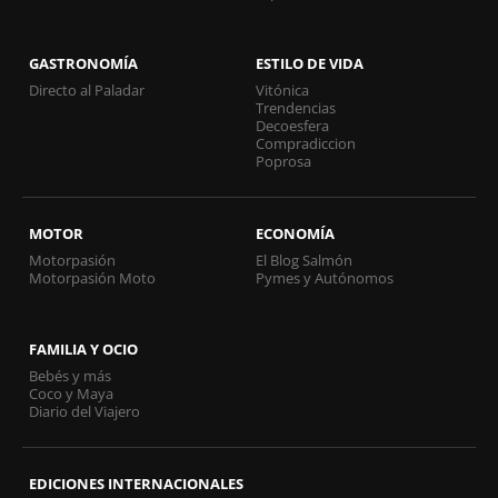
GASTRONOMÍA
ESTILO DE VIDA
Directo al Paladar
Vitónica
Trendencias
Decoesfera
Compradiccion
Poprosa
MOTOR
ECONOMÍA
Motorpasión
El Blog Salmón
Motorpasión Moto
Pymes y Autónomos
FAMILIA Y OCIO
Bebés y más
Coco y Maya
Diario del Viajero
EDICIONES INTERNACIONALES