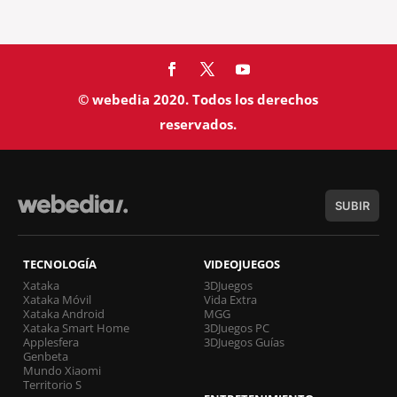
© webedia 2020. Todos los derechos
reservados.
SUBIR
TECNOLOGÍA
VIDEOJUEGOS
Xataka
3DJuegos
Xataka Móvil
Vida Extra
Xataka Android
MGG
Xataka Smart Home
3DJuegos PC
Applesfera
3DJuegos Guías
Genbeta
Mundo Xiaomi
Territorio S