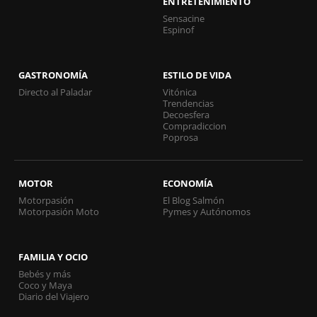
ENTRETENIMIENTO
Sensacine
Espinof
GASTRONOMÍA
ESTILO DE VIDA
Directo al Paladar
Vitónica
Trendencias
Decoesfera
Compradiccion
Poprosa
MOTOR
ECONOMÍA
Motorpasión
El Blog Salmón
Motorpasión Moto
Pymes y Autónomos
FAMILIA Y OCIO
Bebés y más
Coco y Maya
Diario del Viajero