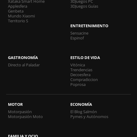
Xataka Smart Home
3DJuegos PC
Applesfera
3DJuegos Guías
Genbeta
Mundo Xiaomi
Territorio S
ENTRETENIMIENTO
Sensacine
Espinof
GASTRONOMÍA
ESTILO DE VIDA
Directo al Paladar
Vitónica
Trendencias
Decoesfera
Compradiccion
Poprosa
MOTOR
ECONOMÍA
Motorpasión
El Blog Salmón
Motorpasión Moto
Pymes y Autónomos
FAMILIA Y OCIO