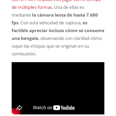
de múltiples formas
. Una de ellas es
mediante
la cámara lenta de hasta 7.680
fps
. Con esta velocidad de captura,
es
factible apreciar incluso cómo se consume
una bengala
, observando con claridad cómo
viajan las chispas que se originan en su
combustión.