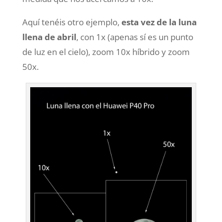
Aquí tenéis otro ejemplo,
esta vez de la luna
llena de abril
, con 1x (apenas sí es un punto
de luz en el cielo), zoom 10x híbrido y zoom
50x.