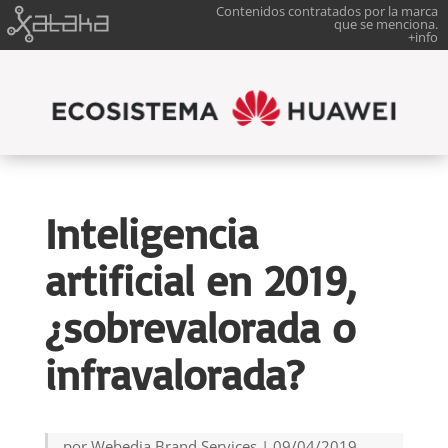
Contenidos contratados por la marca
que se menciona.
+info
Inteligencia
artificial en 2019,
¿sobrevalorada o
infravalorada?
por
Webedia Brand Services
|
09/04/2019