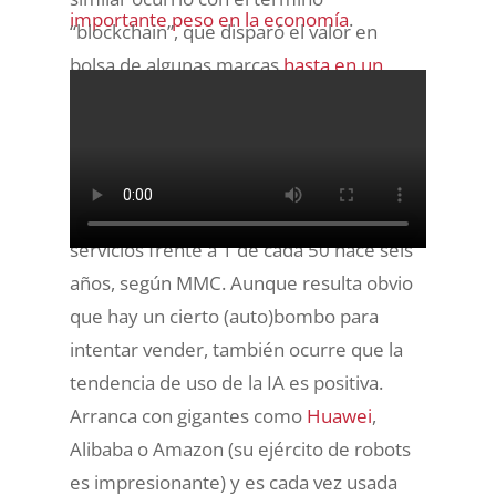
importante peso en la economía
.
“blockchain”, que disparó el valor en
bolsa de algunas marcas
hasta en un
500%
.
La buena noticia es que al menos
1 de
cada 12 nuevas empresas sí usa la
inteligencia artificial
como parte de sus
servicios frente a 1 de cada 50 hace seis
años, según MMC. Aunque resulta obvio
que hay un cierto (auto)bombo para
intentar vender, también ocurre que la
tendencia de uso de la IA es positiva.
Arranca con gigantes como
Huawei
,
Alibaba o Amazon (su ejército de robots
es impresionante) y es cada vez usada