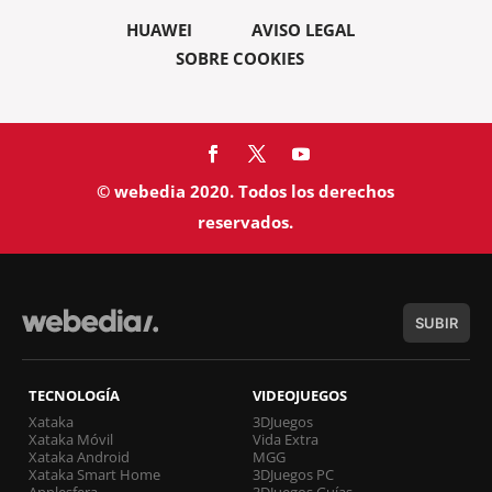
HUAWEI
AVISO LEGAL
SOBRE COOKIES
© webedia 2020. Todos los derechos
reservados.
SUBIR
TECNOLOGÍA
VIDEOJUEGOS
Xataka
3DJuegos
Xataka Móvil
Vida Extra
Xataka Android
MGG
Xataka Smart Home
3DJuegos PC
Applesfera
3DJuegos Guías