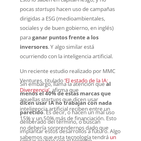
pocas
startups
hacen uso de campañas
dirigidas a ESG (medioambientales,
sociales y de buen gobierno, en inglés)
para
ganar puntos frente a los
inversores
. Y algo similar está
ocurriendo con la inteligencia artificial.
Un reciente estudio realizado por MMC
Ventures, titulado
‘El estado de la IA:
Sin embargo, llama la atención que
al
Divergencia’
, afirma que
menos el 40% de estas marcas que
aquellas
startups
que dicen usar
dicen usar IA no trabajan con nada
inteligencia artificial reciben entre un
parecido
. Es decir, o hacen un mal uso
15% y un 50% más de financiación. Esto
deliberado del término, o buscan
no debería sorprendernos dado que
implantar estos desarrollos a futuro. Algo
sabemos que esta tecnología tendrá
un
similar ocurrió con el término