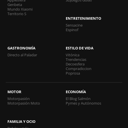
Genbeta
Mundo Xiaomi
Territorio S
ENTRETENIMIENTO
Sensacine
Espinof
GASTRONOMÍA
ESTILO DE VIDA
Directo al Paladar
Vitónica
Trendencias
Decoesfera
Compradiccion
Poprosa
MOTOR
ECONOMÍA
Motorpasión
El Blog Salmón
Motorpasión Moto
Pymes y Autónomos
FAMILIA Y OCIO