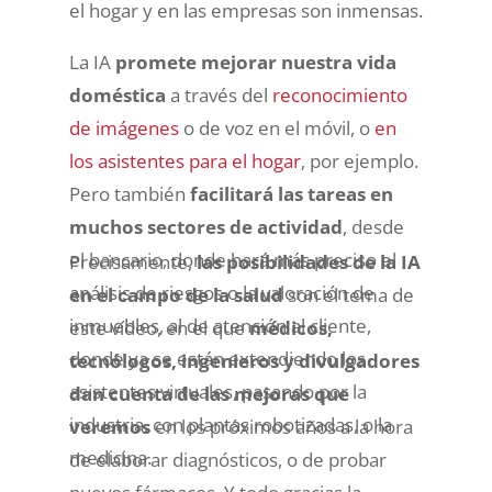
el hogar y en las empresas son inmensas.
La IA
promete mejorar nuestra vida
doméstica
a través del
reconocimiento
de imágenes
o de voz en el móvil, o
en
los asistentes para el hogar
, por ejemplo.
Pero también
facilitará las tareas en
muchos sectores de actividad
, desde
el bancario, donde hará más preciso el
Precisamente,
las posibilidades de la IA
análisis de riesgos o la valoración de
en el campo de la salud
son el tema de
inmuebles, al de atención al cliente,
este vídeo, en el que
médicos,
donde ya se están extendiendo los
tecnólogos, ingenieros y divulgadores
asistentes virtuales, pasando por la
dan cuenta de las mejoras que
industria, con plantas robotizadas, o la
veremos
en los próximos años a la hora
medicina.
de elaborar diagnósticos, o de probar