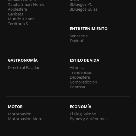
Xataka Smart Home
3DJuegos PC
Applesfera
3DJuegos Guías
Genbeta
Mundo Xiaomi
Territorio S
ENTRETENIMIENTO
Sensacine
Espinof
GASTRONOMÍA
ESTILO DE VIDA
Directo al Paladar
Vitónica
Trendencias
Decoesfera
Compradiccion
Poprosa
MOTOR
ECONOMÍA
Motorpasión
El Blog Salmón
Motorpasión Moto
Pymes y Autónomos