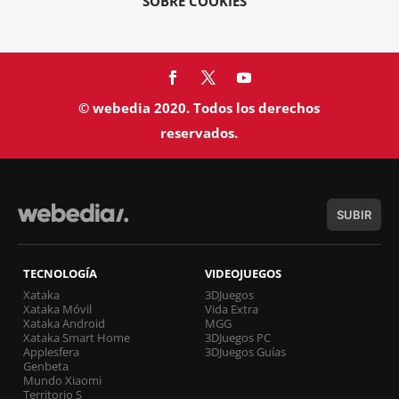
SOBRE COOKIES
© webedia 2020. Todos los derechos
reservados.
SUBIR
TECNOLOGÍA
VIDEOJUEGOS
Xataka
3DJuegos
Xataka Móvil
Vida Extra
Xataka Android
MGG
Xataka Smart Home
3DJuegos PC
Applesfera
3DJuegos Guías
Genbeta
Mundo Xiaomi
Territorio S