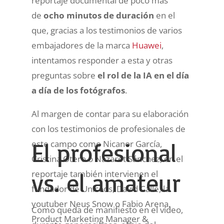
reportaje documental de poco más
de
ocho minutos de duración
en el
que, gracias a los testimonios de varios
embajadores de la marca
Huawei
,
intentamos responder a esta y otras
preguntas sobre
el rol de la IA en el día
a día de los fotógrafos
.
Al margen de contar para su elaboración
con los testimonios de profesionales de
El profesional
este campo como Nicanor García,
Cristina Otero o Nazaret Sánchez, en el
vs. el amateur
reportaje también intervienen el
fundador de Unicoos, David Calle, la
youtuber Neus Snow o Fabio Arena,
Como queda de manifiesto en el vídeo,
Product Marketing Manager &