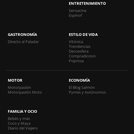
ENTRETENIMIENTO
Sensacine
Espinof
GASTRONOMÍA
ESTILO DE VIDA
Directo al Paladar
Vitónica
Trendencias
Decoesfera
Compradiccion
Poprosa
MOTOR
ECONOMÍA
Motorpasión
El Blog Salmón
Motorpasión Moto
Pymes y Autónomos
FAMILIA Y OCIO
Bebés y más
Coco y Maya
Diario del Viajero