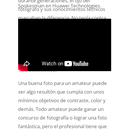
durante generaciones, el ojo del
Spokesman en Huawei Technologies.
fotógrafo y sus conocimientos técnicos
marcaban la diferencia. No tenía contra
qué competir. Si una IA puede leer la
escena y controlar todos los parámetros
para conseguir la mejor foto, ¿qué
diferencia a ambos? Por supuesto,
no se
trata de una competición, un duelo
entre binomios.
Una buena foto para un amateur puede
ser algo resultón que cumpla con unos
mínimos objetivos de contraste, color y
demás. Todo amateur puede ganar un
concurso de fotografía o lograr una foto
fantástica, pero el profesional tiene que