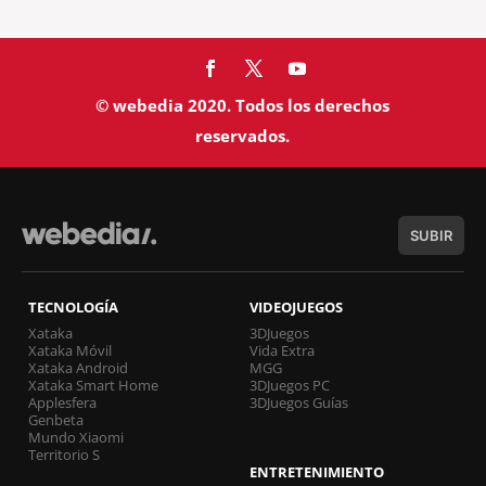
© webedia 2020. Todos los derechos
reservados.
SUBIR
TECNOLOGÍA
VIDEOJUEGOS
Xataka
3DJuegos
Xataka Móvil
Vida Extra
Xataka Android
MGG
Xataka Smart Home
3DJuegos PC
Applesfera
3DJuegos Guías
Genbeta
Mundo Xiaomi
Territorio S
ENTRETENIMIENTO