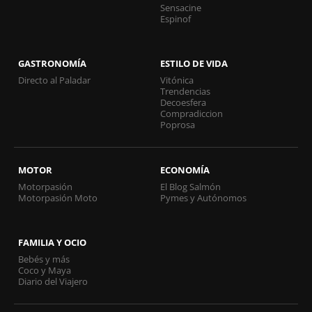
Sensacine
Espinof
GASTRONOMÍA
ESTILO DE VIDA
Directo al Paladar
Vitónica
Trendencias
Decoesfera
Compradiccion
Poprosa
MOTOR
ECONOMÍA
Motorpasión
El Blog Salmón
Motorpasión Moto
Pymes y Autónomos
FAMILIA Y OCIO
Bebés y más
Coco y Maya
Diario del Viajero