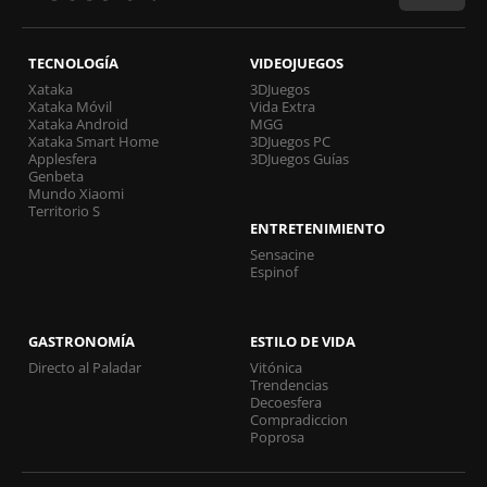
TECNOLOGÍA
VIDEOJUEGOS
Xataka
3DJuegos
Xataka Móvil
Vida Extra
Xataka Android
MGG
Xataka Smart Home
3DJuegos PC
Applesfera
3DJuegos Guías
Genbeta
Mundo Xiaomi
Territorio S
ENTRETENIMIENTO
Sensacine
Espinof
GASTRONOMÍA
ESTILO DE VIDA
Directo al Paladar
Vitónica
Trendencias
Decoesfera
Compradiccion
Poprosa