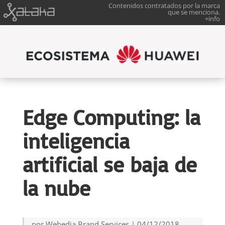
Contenidos contratados por la marca
que se menciona.
+info
Edge Computing: la
inteligencia
artificial se baja de
la nube
por
Webedia Brand Services
|
04/12/2018