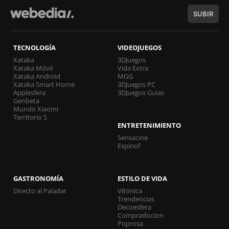
SUBIR
TECNOLOGÍA
VIDEOJUEGOS
Xataka
3DJuegos
Xataka Móvil
Vida Extra
Xataka Android
MGG
Xataka Smart Home
3DJuegos PC
Applesfera
3DJuegos Guías
Genbeta
Mundo Xiaomi
Territorio S
ENTRETENIMIENTO
Sensacine
Espinof
GASTRONOMÍA
ESTILO DE VIDA
Directo al Paladar
Vitónica
Trendencias
Decoesfera
Compradiccion
Poprosa