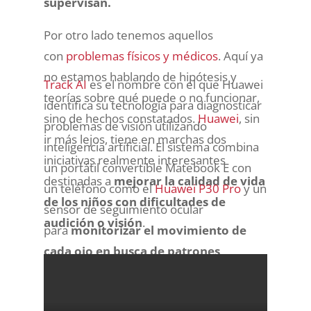
supervisan.
Por otro lado tenemos aquellos
con
problemas físicos y médicos
. Aquí ya
no estamos hablando de hipótesis y
Track AI
es el nombre con el que Huawei
teorías sobre qué puede o no funcionar,
identifica su tecnología para diagnosticar
sino de hechos constatados.
Huawei
, sin
problemas de visión utilizando
ir más lejos, tiene en marchas dos
inteligencia artificial. El sistema combina
iniciativas realmente interesantes
un portátil convertible Matebook E con
destinadas a
mejorar la calidad de vida
un teléfono como el
Huawei P30 Pro
y un
de los niños con dificultades de
sensor de seguimiento ocular
audición o visión
.
para
monitorizar el movimiento de
cada ojo en busca de patrones
reconocidos.
Se trata de una solución innovadora y