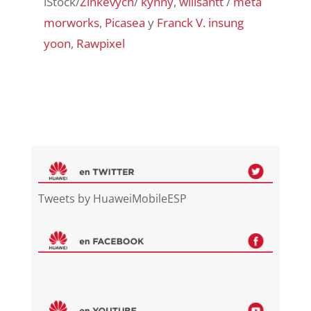
iStock/
Zinkevych
/
kynny
,
willsantt
/
meta
morworks
,
Picasea
y
Franck V.
insung
yoon
,
Rawpixel
Tweets by HuaweiMobileESP